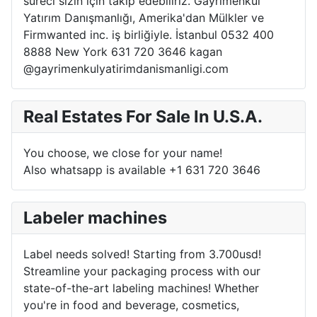
süreci sizin için takip edebiliriz. Gayrimenkul
Yatırım Danışmanlığı, Amerika'dan Mülkler ve
Firmwanted inc. iş birliğiyle. İstanbul 0532 400
8888 New York 631 720 3646 kagan
@gayrimenkulyatirimdanismanligi.com
Real Estates For Sale In U.S.A.
You choose, we close for your name!
Also whatsapp is available +1 631 720 3646
Labeler machines
Label needs solved! Starting from 3.700usd!
Streamline your packaging process with our
state-of-the-art labeling machines! Whether
you're in food and beverage, cosmetics,