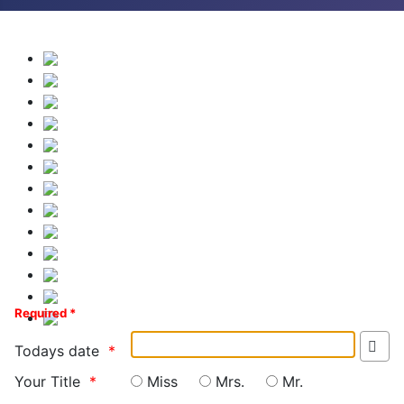
Required *
Todays date
Your Title
Miss
Mrs.
Mr.