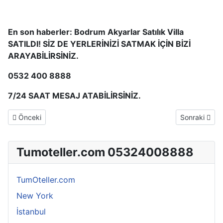
En son haberler: Bodrum Akyarlar Satılık Villa
SATILDI! SİZ DE YERLERİNİZİ SATMAK İÇİN BİZİ
ARAYABİLİRSİNİZ.
0532 400 8888
7/24 SAAT MESAJ ATABİLİRSİNİZ.
Önceki makale: HOTEL IN USA
Sonraki mak
Önceki
Sonraki
Tumoteller.com 05324008888
TumOteller.com
New York
İstanbul