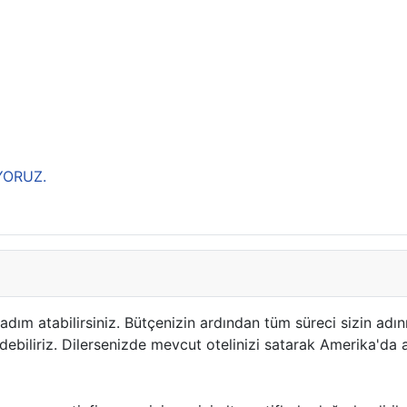
YORUZ.
m atabilirsiniz. Bütçenizin ardından tüm süreci sizin adınıza
biliriz. Dilersenizde mevcut otelinizi satarak Amerika'da ay