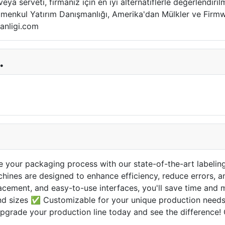
ya serveti, firmanız için en iyi alternatiflerle değerlendiril
ayrimenkul Yatırım Danışmanlığı, Amerika'dan Mülkler ve Firm
anligi.com
.
e your packaging process with our state-of-the-art labeli
hines are designed to enhance efficiency, reduce errors, a
lacement, and easy-to-use interfaces, you'll save time and
nd sizes ✅ Customizable for your unique production needs 
pgrade your production line today and see the difference!