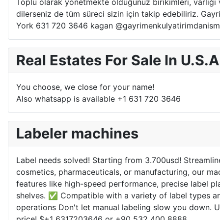
Toplu olarak yönetmekte olduğunuz birikimleri, varlığı ve
dilerseniz de tüm süreci sizin için takip edebiliriz. G
York 631 720 3646 kagan @gayrimenkulyatirimdanism
Real Estates For Sale In U.S.A
You choose, we close for your name!
Also whatsapp is available +1 631 720 3646
Labeler machines
Label needs solved! Starting from 3.700usd! Streamlin
cosmetics, pharmaceuticals, or manufacturing, our mac
features like high-speed performance, precise label p
shelves. ✅ Compatible with a variety of label types a
operations Don't let manual labeling slow you down. U
price! $+1 6317203646 or +90 532 400 8888